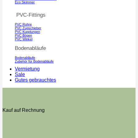
Eco Skimmer
PVC-Fittings
PVC Rohre
PVC Zugschieber
PVC Kupplungen
PVC Bögen
PVC Winkel
Bodenabläufe
Bodenabläufe
Zubehör für Bodenabläufe
Vermietung
Sale
Gutes gebrauchtes
Kauf auf Rechnung