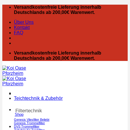
Zum
Versandkostenfreie Lieferung innerhalb
Inhalt
Deutschlands ab 200,00€ Warenwert.
springen
Über Uns
Kontakt
FAQ
Versandkostenfreie Lieferung innerhalb
Deutschlands ab 200,00€ Warenwert.
Teichtechnik & Zubehör
Filtertechnik
Shop
Genesis Vliesfilter
Genesis Trommelfilter
DVS Trommelfilter
Zubehör für Teichfilter