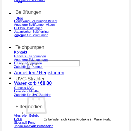
Koi
Belüftungen
Blog
Dong Yang Belüftungen
Aquaforte Belüftungen
Hi-Blow Belüftungen
Japanischer Belüfterring
Lokal
Zubehör für Belüftungen
Teichpumpen
Kontakt
Genesis Teichpumpen
Aquaforte Teichpumpen
Suchen
Oase Teichpumpen
nach:
Zubehör für Pumpen
Anmelden / Registrieren
UVC-Strahler
Warenkorb /
€
0,00
Genesis UVC
Ersatzleuchtmittel
Zubehör für UVC-Strahler
Filtermedien
Vliesrollen
Hel-X
Es befinden sich keine Produkte im Warenkorb.
Siporax® Pond
Japanische Austernschalen
Zurück zum Shop