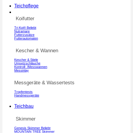
Teichpflege
Koifutter
Tri Koi®
Nutramare
Futterzusätze
Futterautomaten
Kescher & Wannen
Kescher & Stiele
Umsetzschläuche
Kontroll- /Messwannen
Messinlay
Messgeräte & Wassertests
Tropfentests
Handmessgeräte
Teichbau
Skimmer
Genesis Skimmer
MOUNTAIN TREE Skimmer