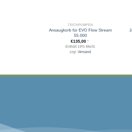
+
+
TEICHPUMPEN
Ansaugkorb für EVO Flow Stream
J
55.000
€
135,00
*
Enthält 19% MwSt.
zzgl.
Versand
ZAHLUNGSMÖGLIC
Vorkasse, Überweisung, Bar/EC bei Abhol
Rechnung