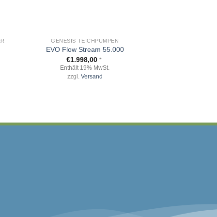
+
+
ER
GENESIS TEICHPUMPEN
BELÜF
Ersatzmembrane
EVO Flow Stream 55.000
40/
€
1.998,00
*
€
20,
Enthält 19% MwSt.
Enthält 1
zzgl.
Versand
zzgl.
Ve
FREIER VERSAND!*
ferung innerhalb Deutschlands ab 200,00€
Warenwert.
and ausgenommen, die Versandkosten werden je nach
sondert in Rechnung gestellt.