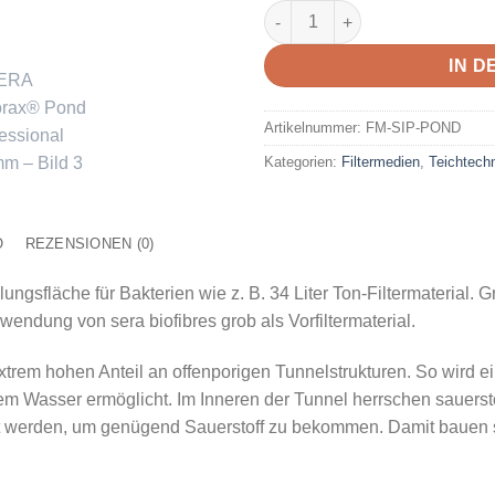
SERA Siporax® Pond Professi
IN 
Artikelnummer:
FM-SIP-POND
Kategorien:
Filtermedien
,
Teichtech
O
REZENSIONEN (0)
edlungsfläche für Bakterien wie z. B. 34 Liter Ton-Filtermateria
endung von sera biofibres grob als Vorfiltermaterial.
xtrem hohen Anteil an offenporigen Tunnelstrukturen. So wird e
em Wasser ermöglicht. Im Inneren der Tunnel herrschen sauers
t werden, um genügend Sauerstoff zu bekommen. Damit bauen sie