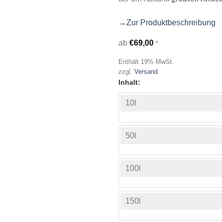
→Zur Produktbeschreibung
ab
€
69,00
*
Enthält 19% MwSt.
zzgl.
Versand
Inhalt
10l
50l
100l
150l