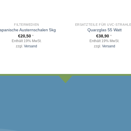
+
FILTERMEDIEN
ERSATZTEILE FÜR UVC-STRAHL
apanische Austernschalen 5kg
Quarzglas 55 Watt
€
20,50
€
38,90
*
*
Enthält 19% MwSt.
Enthält 19% MwSt.
zzgl.
Versand
zzgl.
Versand
HKEITEN
KOSTEN
ung, Paypal, Kreditkarte,
*versandkostenfreie Lie
Koi sind vom kostenfreien Vers
Gewicht ge