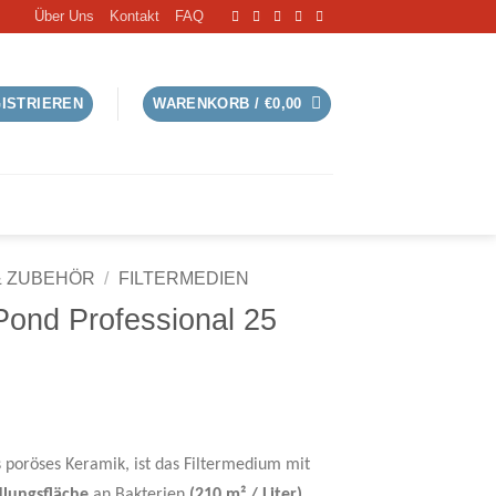
Über Uns
Kontakt
FAQ
GISTRIEREN
WARENKORB /
€
0,00
S
& ZUBEHÖR
/
FILTERMEDIEN
ond Professional 25
 poröses Keramik, ist das Filtermedium mit
lungsfläche
an Bakterien
(210 m² / Liter)
.