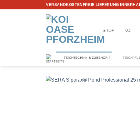
Zum
VERSANDKOSTENFREIE LIEFERUNG INNERHAL
Inhalt
springen
SHOP
KOI
TEICHTECHNIK & ZUBEHÖR
TEICHPFL