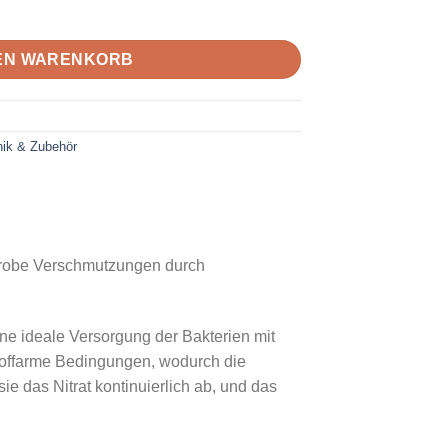
onal 25 mm Menge
DEN WARENKORB
nik & Zubehör
l. Grobe Verschmutzungen durch
ine ideale Versorgung der Bakterien mit
toffarme Bedingungen, wodurch die
 das Nitrat kontinuierlich ab, und das