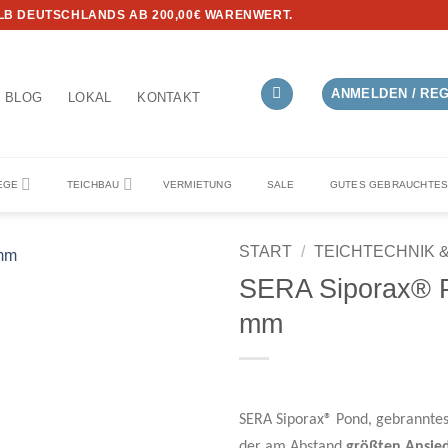
B DEUTSCHLANDS AB 200,00€ WARENWERT.
ANMELDEN / RE
BLOG
LOKAL
KONTAKT
EGE
TEICHBAU
VERMIETUNG
SALE
GUTES GEBRAUCHTE
START
/
TEICHTECHNIK 
SERA Siporax® P
Auf die
mm
Wunschliste
SERA Siporax® Pond, gebranntes
der am Abstand
größten Ansied