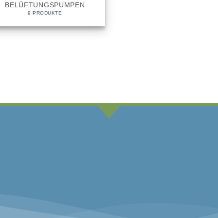
BELÜFTUNGSPUMPEN
9 PRODUKTE
HKEITEN
KOSTEN
ung, Paypal, Kreditkarte,
*versandkostenfreie Lie
Koi sind vom kostenfreien Vers
Gewicht ge