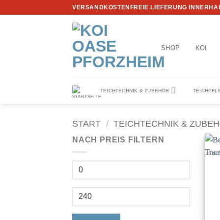
Zum
VERSANDKOSTENFREIE LIEFERUNG INNERHAL
Inhalt
springen
SHOP
KOI
TEICHTECHNIK & ZUBEHÖR
TEICHPFL
START
/
TEICHTECHNIK & ZUBE
NACH PREIS FILTERN
Min.
Preis
Max.
Preis