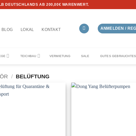
B DEUTSCHLANDS AB 200,00€ WARENWERT.
ANMELDEN / RE
BLOG
LOKAL
KONTAKT
EGE
TEICHBAU
VERMIETUNG
SALE
GUTES GEBRAUCHTE
HÖR
/
BELÜFTUNG