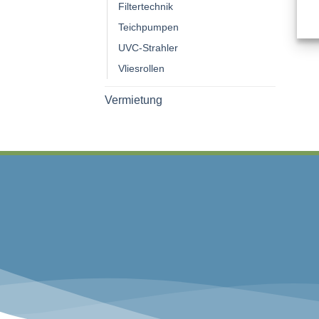
Filtertechnik
Teichpumpen
UVC-Strahler
Vliesrollen
Vermietung
ZAHLUNGSMÖGLIC
Vorkasse, Überweisung, Bar/EC bei Abhol
Rechnung