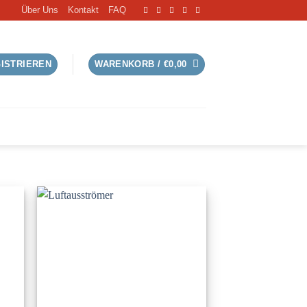
Über Uns
Kontakt
FAQ
GISTRIEREN
WARENKORB /
€
0,00
S