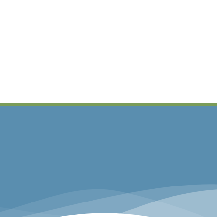
FREIER VERSAND!*
ferung innerhalb Deutschlands ab 200,00€
Warenwert.
and ausgenommen, die Versandkosten werden je nach
sondert in Rechnung gestellt.