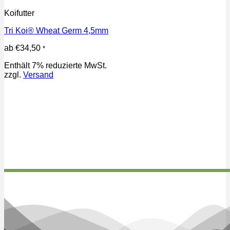
Dieses
Koifutter
Produkt
weist
Tri Koi® Wheat Germ 4,5mm
mehrere
Varianten
ab
€
34,50
*
auf.
Die
Enthält 7% reduzierte MwSt.
Optionen
zzgl.
Versand
können
auf
der
Produktseite
gewählt
werden