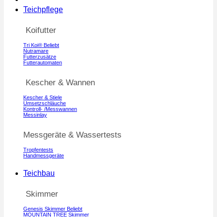
Teichpflege
Koifutter
Tri Koi®
Nutramare
Futterzusätze
Futterautomaten
Kescher & Wannen
Kescher & Stiele
Umsetzschläuche
Kontroll- /Messwannen
Messinlay
Messgeräte & Wassertests
Tropfentests
Handmessgeräte
Teichbau
Skimmer
Genesis Skimmer
MOUNTAIN TREE Skimmer