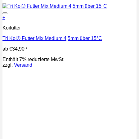
Auf die Wunschliste
+
Dieses
Koifutter
Produkt
weist
Tri Koi® Futter Mix Medium 4,5mm über 15°C
mehrere
Varianten
ab
€
34,90
*
auf.
Die
Enthält 7% reduzierte MwSt.
Optionen
zzgl.
Versand
können
auf
der
Produktseite
gewählt
werden