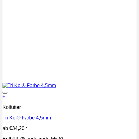
Auf die Wunschliste
+
Dieses
Koifutter
Produkt
weist
Tri Koi® Farbe 4,5mm
mehrere
Varianten
ab
€
34,20
*
auf.
Die
Enthält 7% reduzierte MwSt.