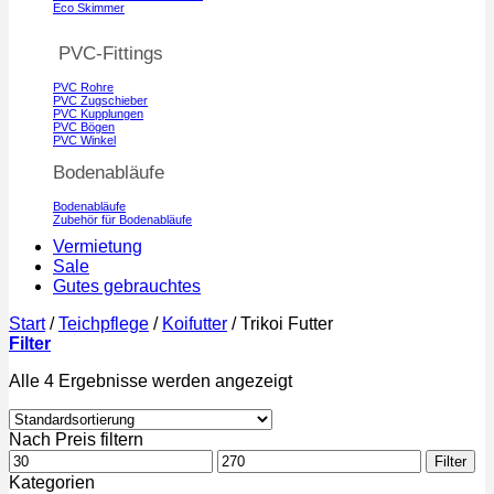
Eco Skimmer
PVC-Fittings
PVC Rohre
PVC Zugschieber
PVC Kupplungen
PVC Bögen
PVC Winkel
Bodenabläufe
Bodenabläufe
Zubehör für Bodenabläufe
Vermietung
Sale
Gutes gebrauchtes
Start
/
Teichpflege
/
Koifutter
/
Trikoi Futter
Filter
Alle 4 Ergebnisse werden angezeigt
Nach Preis filtern
Min.
Max.
Filter
Preis
Preis
Kategorien