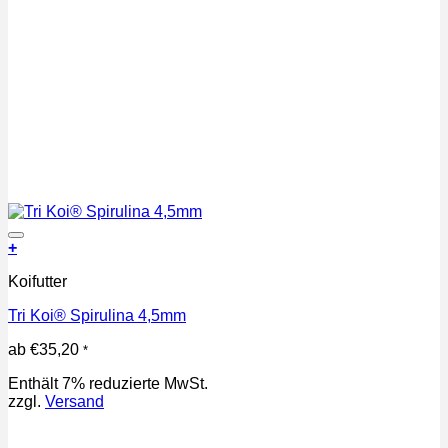
Auf die Wunschliste
+
Dieses
Koifutter
Produkt
weist
Tri Koi® Spirulina 4,5mm
mehrere
Varianten
ab
€
35,20
*
auf.
Die
Enthält 7% reduzierte MwSt.
Optionen
zzgl.
Versand
können
auf
der