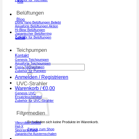
Koi
Belüftungen
Blog
Dong Yang Belüftungen
Aquaforte Belüftungen
Hi-Blow Belüftungen
Japanischer Belüfterring
Lokal
Zubehör für Belüftungen
Teichpumpen
Kontakt
Genesis Teichpumpen
Aquaforte Teichpumpen
Suchen
Oase Teichpumpen
nach:
Zubehör für Pumpen
Anmelden / Registrieren
UVC-Strahler
Warenkorb /
€
0,00
Genesis UVC
Ersatzleuchtmittel
Zubehör für UVC-Strahler
Filtermedien
Es befinden sich keine Produkte im Warenkorb.
Vliesrollen
Hel-X
Zurück zum Shop
Siporax® Pond
Japanische Austernschalen