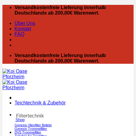
Zum
Versandkostenfreie Lieferung innerhalb
Inhalt
Deutschlands ab 200,00€ Warenwert.
springen
Über Uns
Kontakt
FAQ
Versandkostenfreie Lieferung innerhalb
Deutschlands ab 200,00€ Warenwert.
Teichtechnik & Zubehör
Filtertechnik
Shop
Genesis Vliesfilter
Genesis Trommelfilter
DVS Trommelfilter
Zubehör für Teichfilter