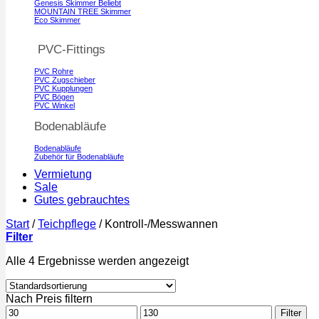
Genesis Skimmer
MOUNTAIN TREE Skimmer
Eco Skimmer
PVC-Fittings
PVC Rohre
PVC Zugschieber
PVC Kupplungen
PVC Bögen
PVC Winkel
Bodenabläufe
Bodenabläufe
Zubehör für Bodenabläufe
Vermietung
Sale
Gutes gebrauchtes
Start
/
Teichpflege
/
Kontroll-/Messwannen
Filter
Alle 4 Ergebnisse werden angezeigt
Nach Preis filtern
Min.
Max.
Filter