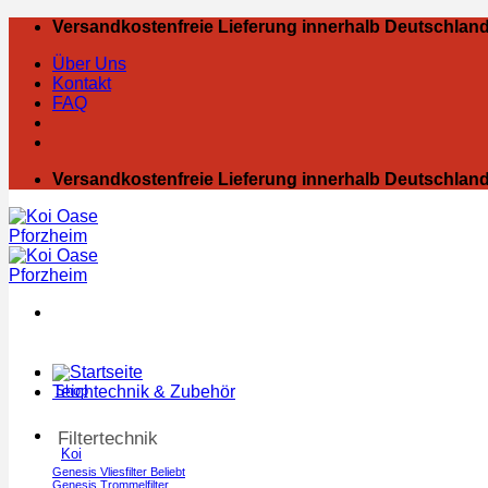
Zum
Versandkostenfreie Lieferung innerhalb Deutschland
Inhalt
Über Uns
springen
Kontakt
FAQ
Versandkostenfreie Lieferung innerhalb Deutschland
Teichtechnik & Zubehör
Shop
Filtertechnik
Koi
Genesis Vliesfilter
Genesis Trommelfilter