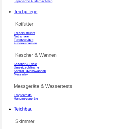
Japanische Austernschalen
Teichpflege
Koifutter
Tri Koi®
Nutramare
Futterzusätze
Futterautomaten
Kescher & Wannen
Kescher & Stiele
Umsetzschläuche
Kontroll- /Messwannen
Messinlay
Messgeräte & Wassertests
Tropfentests
Handmessgeräte
Teichbau
Skimmer