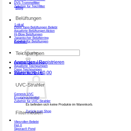
DVS Trommelfilter
Zubehör für Teichfilter
Blog
Belüftungen
Lokal
Dong Yang Belüftungen
Aquaforte Belüftungen
Hi-Blow Belüftungen
Japanischer Belüfterring
Zubehör für Belüftungen
Kontakt
Suchen
Teichpumpen
nach:
Anmelden / Registrieren
Genesis Teichpumpen
Aquaforte Teichpumpen
Oase Teichpumpen
Warenkorb /
€
0,00
Zubehör für Pumpen
UVC-Strahler
Genesis UVC
Ersatzleuchtmittel
Zubehör für UVC-Strahler
Es befinden sich keine Produkte im Warenkorb.
Zurück zum Shop
Filtermedien
Vliesrollen
Hel-X
Siporax® Pond