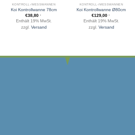
KONTROLL-/MESSWANNEN
KONTROLL-/MESSWANNEN
Koi Kontrollwanne 78cm
Koi Kontrollwanne Ø80cm
€
38,80
€
129,00
*
*
Enthält 19% MwSt.
Enthält 19% MwSt.
zzgl.
Versand
zzgl.
Versand
ZAHLUNGSMÖGLICHKEITEN
Vorkasse, Überweisung, Bar/EC bei Abholung, Paypal,
Kreditkarte, Rechnung