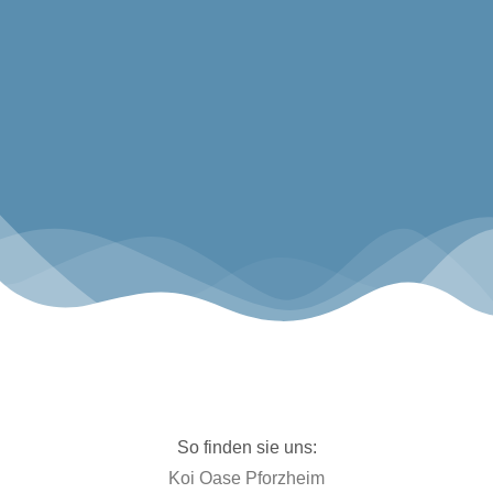
KOSTENFREIER VERSAND!*
*versandkostenfreie Lieferung innerhalb Deutschlands ab
200,00€ Warenwert.
Koi sind vom kostenfreien Versand ausgenommen, die Versandkosten
werden je nach Gewicht gesondert in Rechnung gestellt.
So finden sie uns:
Koi Oase Pforzheim