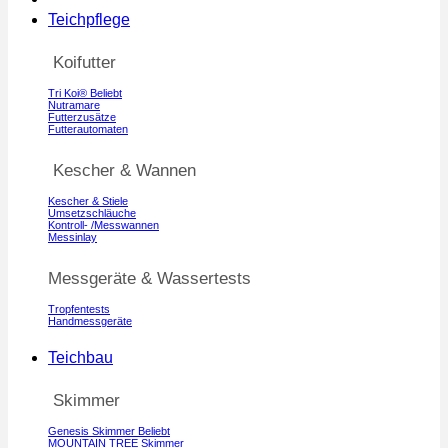
Teichpflege
Koifutter
Tri Koi®
Nutramare
Futterzusätze
Futterautomaten
Kescher & Wannen
Kescher & Stiele
Umsetzschläuche
Kontroll- /Messwannen
Messinlay
Messgeräte & Wassertests
Tropfentests
Handmessgeräte
Teichbau
Skimmer
Genesis Skimmer
MOUNTAIN TREE Skimmer