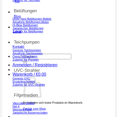
Koi
Belüftungen
Blog
Dong Yang Belüftungen
Aquaforte Belüftungen
Hi-Blow Belüftungen
Japanischer Belüfterring
Lokal
Zubehör für Belüftungen
Teichpumpen
Kontakt
Genesis Teichpumpen
Aquaforte Teichpumpen
Suchen
Oase Teichpumpen
nach:
Zubehör für Pumpen
Anmelden / Registrieren
UVC-Strahler
Warenkorb /
€
0,00
Genesis UVC
Ersatzleuchtmittel
Zubehör für UVC-Strahler
Filtermedien
Es befinden sich keine Produkte im Warenkorb.
Vliesrollen
Hel-X
Zurück zum Shop
Siporax® Pond
Japanische Austernschalen