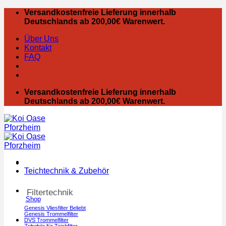
Zum
Versandkostenfreie Lieferung innerhalb
Inhalt
Deutschlands ab 200,00€ Warenwert.
springen
Über Uns
Kontakt
FAQ
Versandkostenfreie Lieferung innerhalb
Deutschlands ab 200,00€ Warenwert.
Teichtechnik & Zubehör
Filtertechnik
Shop
Genesis Vliesfilter
Genesis Trommelfilter
DVS Trommelfilter
Zubehör für Teichfilter