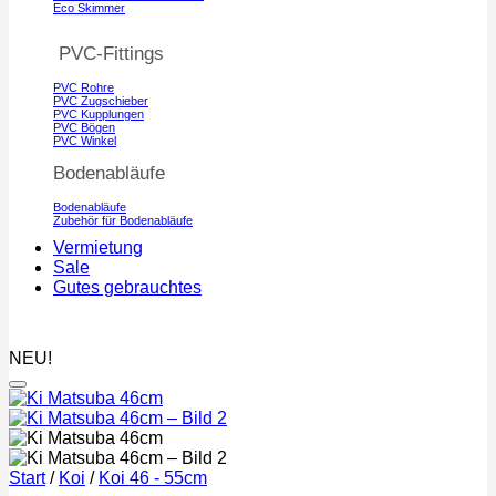
Eco Skimmer
PVC-Fittings
PVC Rohre
PVC Zugschieber
PVC Kupplungen
PVC Bögen
PVC Winkel
Bodenabläufe
Bodenabläufe
Zubehör für Bodenabläufe
Vermietung
Sale
Gutes gebrauchtes
NEU!
Auf die Wunschliste
Start
/
Koi
/
Koi 46 - 55cm