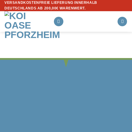
VERSANDKOSTENFREIE LIEFERUNG INNERHALB
Zum
DEUTSCHLANDS AB 200,00€ WARENWERT.
Inhalt
springen
ZAHLUNGSMÖGLICHKEITEN
Vorkasse, Überweisung, Bar/EC bei Abholung, Paypal,
Kreditkarte, Rechnung